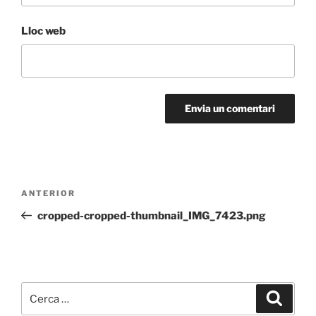
Lloc web
Navegació
Entrada
ANTERIOR
d'entrades
anterior
cropped-cropped-thumbnail_IMG_7423.png
Cerca:
Cerca