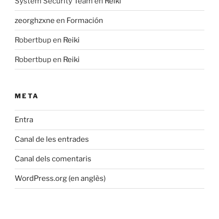
System Security Team
en
Reiki
zeorghzxne
en
Formación
Robertbup
en
Reiki
Robertbup
en
Reiki
META
Entra
Canal de les entrades
Canal dels comentaris
WordPress.org (en anglès)