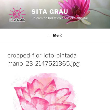
Vés
al
SITA GRAU
contingut
Un camino holístico hacia el bienestar
Menú
cropped-flor-loto-pintada-
mano_23-2147521365.jpg