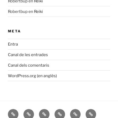
Robertbup
en
Reiki
Robertbup
en
Reiki
META
Entra
Canal de les entrades
Canal dels comentaris
WordPress.org (en anglès)
Inicio
Sobre
Reiki
Mis
María
Contacta