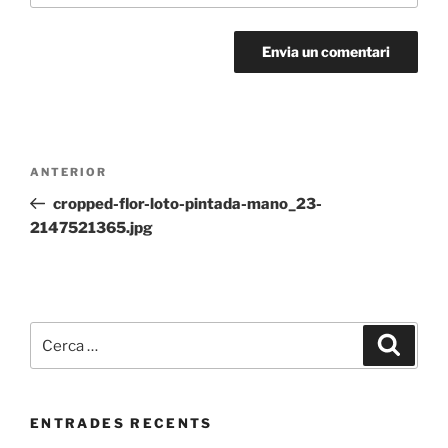
Navegació
Entrada
ANTERIOR
d'entrades
anterior
cropped-flor-loto-pintada-mano_23-
2147521365.jpg
Cerca:
Cerca
ENTRADES RECENTS