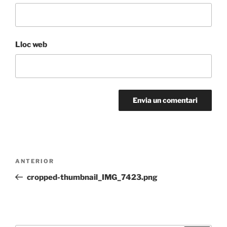
Lloc web
Navegació
Entrada
ANTERIOR
d'entrades
anterior
cropped-thumbnail_IMG_7423.png