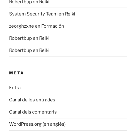
Robertbup
en
Reiki
System Security Team
en
Reiki
zeorghzxne
en
Formación
Robertbup
en
Reiki
Robertbup
en
Reiki
META
Entra
Canal de les entrades
Canal dels comentaris
WordPress.org (en anglès)