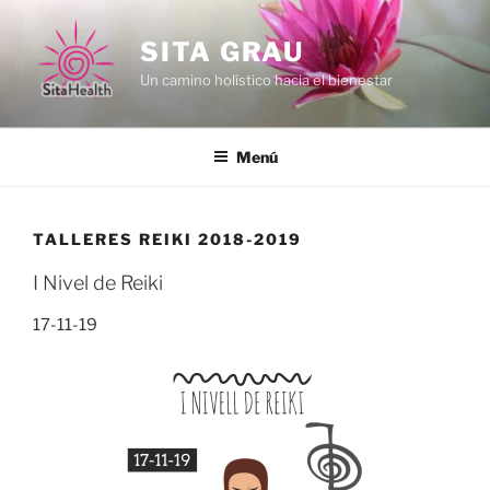
Vés
al
SITA GRAU
contingut
Un camino holístico hacia el bienestar
Menú
TALLERES REIKI 2018-2019
I Nivel de Reiki
17-11-19