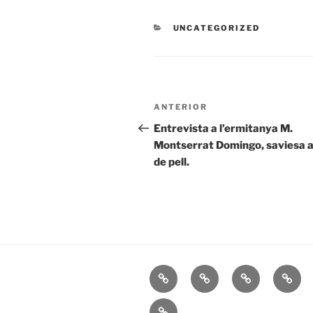
CATEGORIES
UNCATEGORIZED
Navegació
Entrada
ANTERIOR
d'entrades
anterior
Entrevista a l’ermitanya M.
Montserrat Domingo, saviesa a 
de pell.
Inicio
Sobre
Reiki
Mis
mi
Libro
Contacta