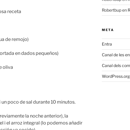
Robertbup
en
R
rosa receta
META
gua de remojo)
Entra
cortada en dados pequeños)
Canal de les e
Canal dels com
 oliva
WordPress.org 
 i un poco de sal durante 10 minutos.
eviamente la noche anterior), la
el i el arroz integral (lo podemos añadir
occión ya cocido)