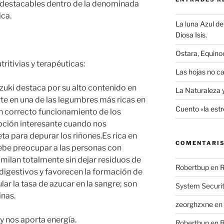
s destacables dentro de la denominada
ca.
La luna Azul de 
Diosa Isis.
Ostara, Equino
itivias y terapéuticas:
Las hojas no ca
uki destaca por su alto contenido en
La Naturaleza 
rte en una de las legumbres más ricas en
Cuento «la estr
n correcto funcionamiento de los
opción interesante cuando nos
a para depurar los riñones.Es rica en
COMENTARIS
ebe preocupar a las personas con
imilan totalmente sin dejar residuos de
Robertbup
en
R
 digestivos y favorecen la formación de
ular la tasa de azucar en la sangre; son
System Securi
inas.
zeorghzxne
en
 nos aporta energía.
Robertbup
en
R