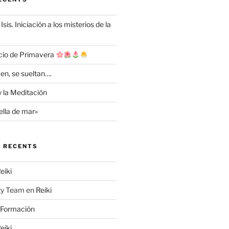
Isis. Iniciación a los misterios de la
cio de Primavera
en, se sueltan….
y la Meditación
ella de mar»
 RECENTS
eiki
ty Team
en
Reiki
Formación
eiki