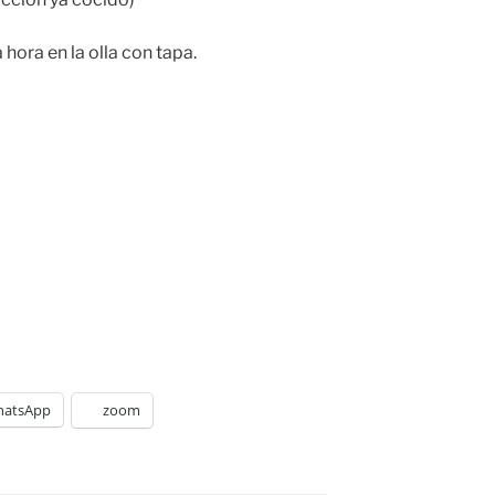
hora en la olla con tapa.
atsApp
zoom