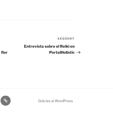
SEGÜENT
Entrada
següent
Entrevista sobre el Reiki en
flor
PortalHolístic
María
Gràcies al WordPress
s
Magdalena