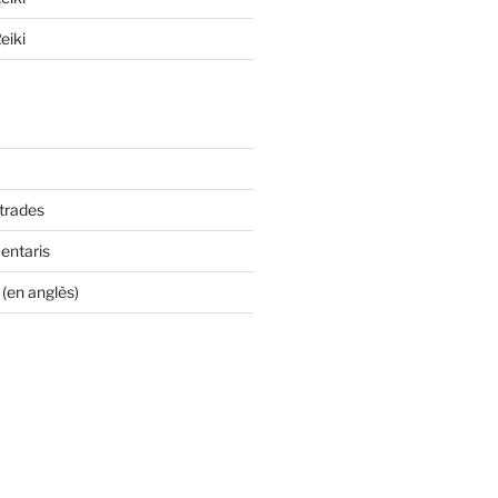
eiki
ntrades
entaris
(en anglès)