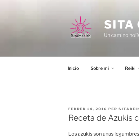
Vés
al
contingut
SITA
Un camino holís
Inicio
Sobre mi
Reiki
PUBLICAT
FEBRER 14, 2016
PER
SITAREI
A
Receta de Azukis 
Los azukis son unas legumbres 