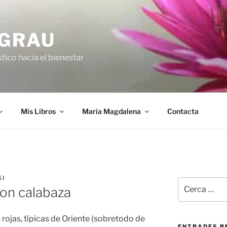
 GRAU
tico hacia el bienestar
Mis Libros
María Magdalena
Contacta
KI
Cerca:
con calabaza
rojas, típicas de Oriente (sobretodo de
ENTRADES R