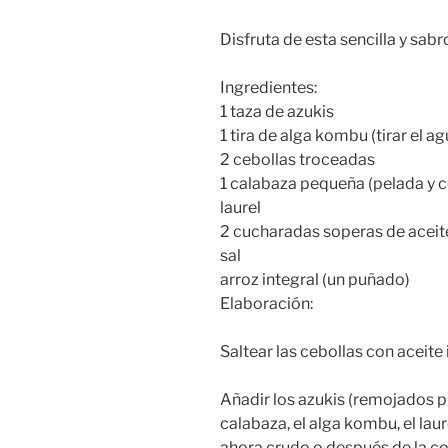
Disfruta de esta sencilla y sab
Ingredientes:
1 taza de azukis
1 tira de alga kombu (tirar el a
2 cebollas troceadas
1 calabaza pequeña (pelada y 
laurel
2 cucharadas soperas de aceite
sal
arroz integral (un puñado)
Elaboración:
Saltear las cebollas con aceite
Añadir los azukis (remojados pr
calabaza, el alga kombu, el laur
ahora crudo o después de la c