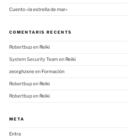
Cuento «la estrella de mar»
COMENTARIS RECENTS
Robertbup
en
Reiki
System Security Team
en
Reiki
zeorghzxne
en
Formación
Robertbup
en
Reiki
Robertbup
en
Reiki
META
Entra