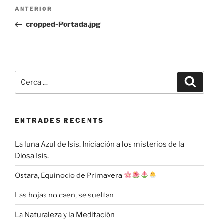
Navegació
Entrada
ANTERIOR
d'entrades
anterior
cropped-Portada.jpg
Cerca:
Cerca
ENTRADES RECENTS
La luna Azul de Isis. Iniciación a los misterios de la
Diosa Isis.
Ostara, Equinocio de Primavera
Las hojas no caen, se sueltan….
La Naturaleza y la Meditación