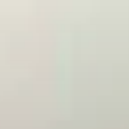
Vés
al
contingut