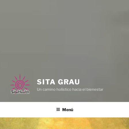
SITA GRAU
Un camino holístico hacia el bienestar
Menú