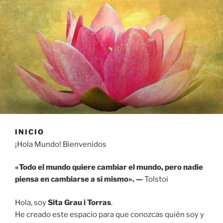
INICIO
¡Hola Mundo! Bienvenidos
«Todo el mundo quiere cambiar el mundo, pero nadie
piensa en cambiarse a sí mismo». —
Tolstoi
Hola, soy
Sita Grau i Torras
.
He creado este espacio para que conozcas quién soy y