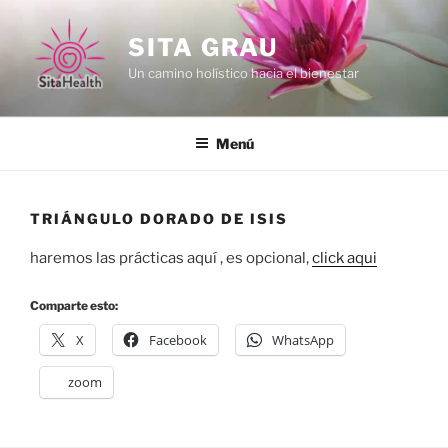
Vés
al
SITA GRAU
contingut
Un camino holístico hacia el bienestar
Menú
TRIÁNGULO DORADO DE ISIS
haremos las prácticas aquí , es opcional,
click aqui
Comparte esto:
X
Facebook
WhatsApp
zoom