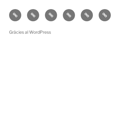
Inicio
Sobre
Reiki
Mis
María
Contacta
mi
Libros
Magdalena
Gràcies al WordPress