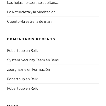
Las hojas no caen, se sueltan….
La Naturaleza y la Meditación
Cuento «la estrella de mar»
COMENTARIS RECENTS
Robertbup
en
Reiki
System Security Team
en
Reiki
zeorghzxne
en
Formación
Robertbup
en
Reiki
Robertbup
en
Reiki