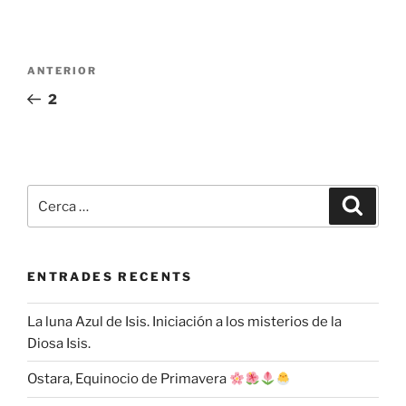
Navegació
Entrada
ANTERIOR
d'entrades
anterior
2
Cerca:
Cerca
ENTRADES RECENTS
La luna Azul de Isis. Iniciación a los misterios de la
Diosa Isis.
Ostara, Equinocio de Primavera