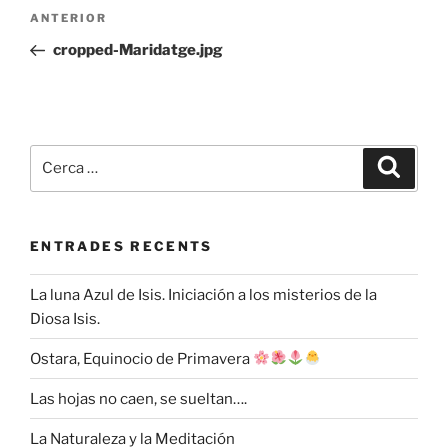
Navegació
Entrada
ANTERIOR
d'entrades
anterior
cropped-Maridatge.jpg
Cerca:
Cerca
ENTRADES RECENTS
La luna Azul de Isis. Iniciación a los misterios de la
Diosa Isis.
Ostara, Equinocio de Primavera
Las hojas no caen, se sueltan….
La Naturaleza y la Meditación