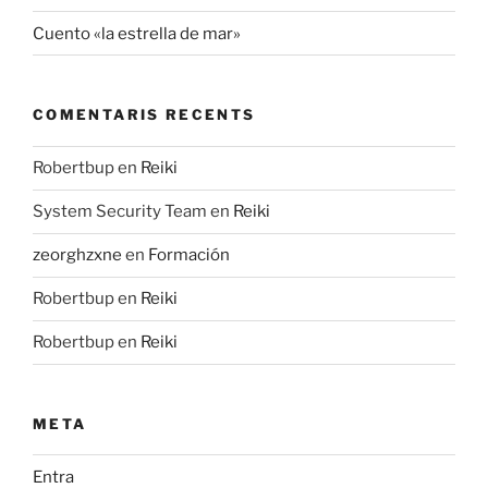
Cuento «la estrella de mar»
COMENTARIS RECENTS
Robertbup
en
Reiki
System Security Team
en
Reiki
zeorghzxne
en
Formación
Robertbup
en
Reiki
Robertbup
en
Reiki
META
Entra