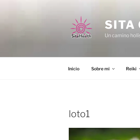
Vés
al
contingut
SITA
Un camino holís
Inicio
Sobre mi
Reiki
loto1