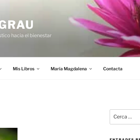
 GRAU
tico hacia el bienestar
Mis Libros
María Magdalena
Contacta
Cerca:
ENTRADES R