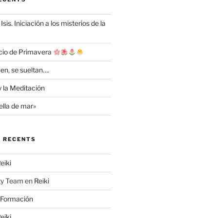
Isis. Iniciación a los misterios de la
cio de Primavera
en, se sueltan….
y la Meditación
ella de mar»
 RECENTS
eiki
ty Team
en
Reiki
Formación
eiki