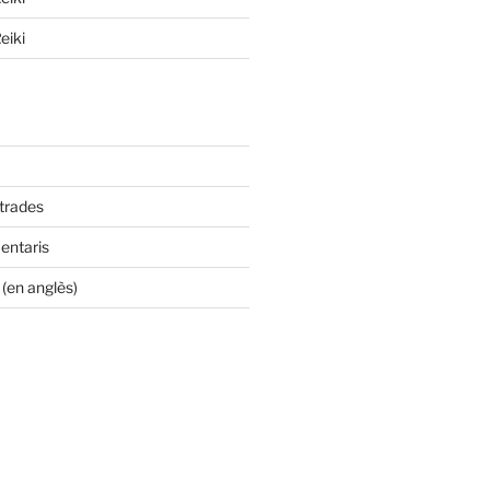
eiki
ntrades
entaris
(en anglès)