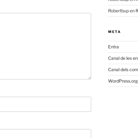
Robertbup
en
R
META
Entra
Canal de les e
Canal dels com
WordPress.org 