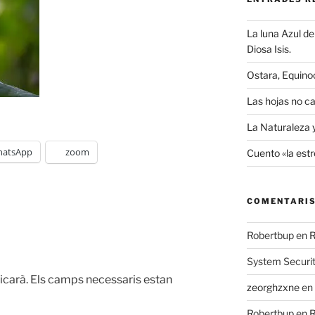
La luna Azul de 
Diosa Isis.
Ostara, Equino
Las hojas no ca
La Naturaleza 
atsApp
zoom
Cuento «la estr
COMENTARIS
Robertbup
en
R
System Securi
icarà.
Els camps necessaris estan
zeorghzxne
en
Robertbup
en
R