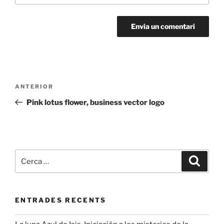
Navegació
Entrada
ANTERIOR
d'entrades
anterior
Pink lotus flower, business vector logo
Cerca:
Cerca
ENTRADES RECENTS