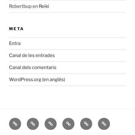
Robertbup
en
Reiki
META
Entra
Canal de les entrades
Canal dels comentaris
WordPress.org (en anglès)
Inicio
Sobre
Reiki
Mis
María
Contacta
mi
Libros
Magdalena