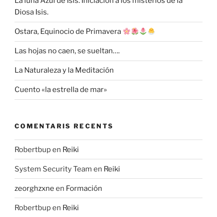
La luna Azul de Isis. Iniciación a los misterios de la
Diosa Isis.
Ostara, Equinocio de Primavera
Las hojas no caen, se sueltan….
La Naturaleza y la Meditación
Cuento «la estrella de mar»
COMENTARIS RECENTS
Robertbup
en
Reiki
System Security Team
en
Reiki
zeorghzxne
en
Formación
Robertbup
en
Reiki