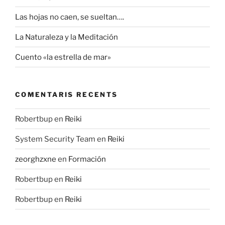
Las hojas no caen, se sueltan….
La Naturaleza y la Meditación
Cuento «la estrella de mar»
COMENTARIS RECENTS
Robertbup
en
Reiki
System Security Team
en
Reiki
zeorghzxne
en
Formación
Robertbup
en
Reiki
Robertbup
en
Reiki