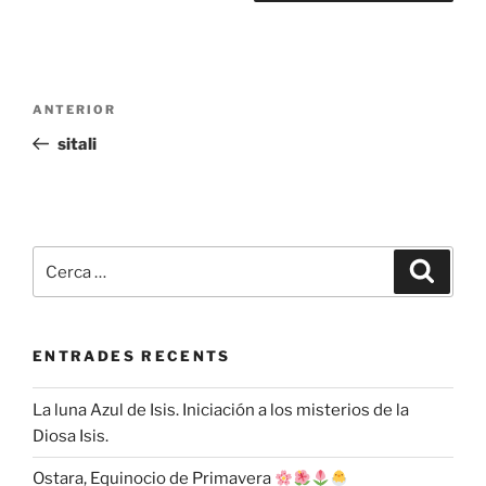
Navegació
Entrada
ANTERIOR
d'entrades
anterior
sitali
Cerca:
Cerca
ENTRADES RECENTS
La luna Azul de Isis. Iniciación a los misterios de la
Diosa Isis.
Ostara, Equinocio de Primavera