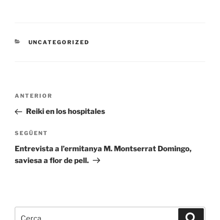
CATEGORIES
UNCATEGORIZED
Navegació
Entrada
ANTERIOR
d'entrades
anterior
Reiki en los hospitales
Entrada
SEGÜENT
següent
Entrevista a l’ermitanya M. Montserrat Domingo,
saviesa a flor de pell.
Cerca:
Cerca