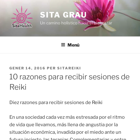
Vés
al
SITA GRAU
contingut
Un camino holístico hacia el bienestar
Menú
PUBLICAT
GENER 14, 2016
PER
SITAREIKI
A
10 razones para recibir sesiones de
Reiki
Diez razones para recibir sesiones de Reiki
En una sociedad cada vez más estresada por el ritmo
de vida que llevamos, más llena de angustia por la
situación económica, invadida por el miedo ante un
futuro incierto, las terapias Complementarias y entre