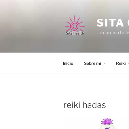
Vés
al
contingut
SITA
Un camino holís
Inicio
Sobre mi
Reiki
reiki hadas