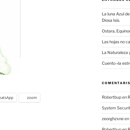
La luna Azul de 
Diosa Isis.
Ostara, Equino
Las hojas no ca
La Naturaleza 
Cuento «la estr
COMENTARIS
Robertbup
en
R
atsApp
zoom
System Securi
zeorghzxne
en
Robertbup
en
R