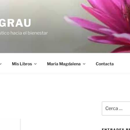
 GRAU
tico hacia el bienestar
Mis Libros
María Magdalena
Contacta
Cerca:
ENTRADES R