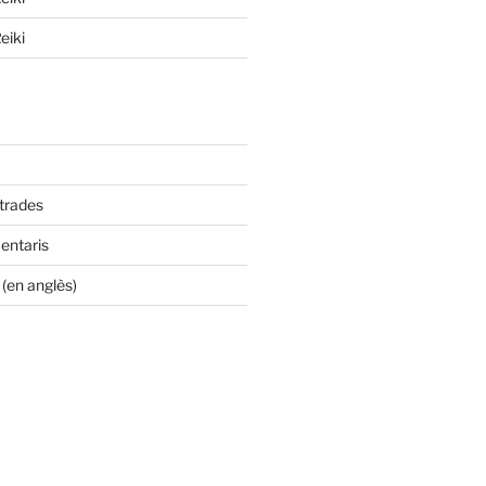
eiki
ntrades
entaris
(en anglès)