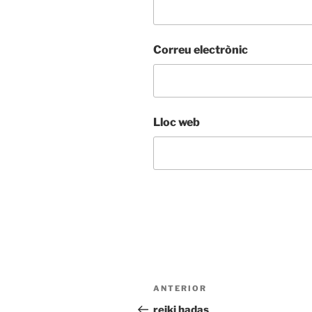
Correu electrònic
Lloc web
Navegació
Entrada
ANTERIOR
d'entrades
anterior
reiki hadas