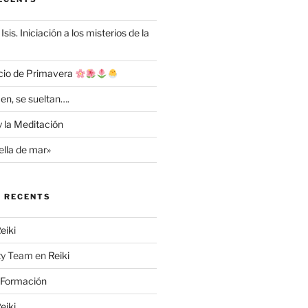
Isis. Iniciación a los misterios de la
cio de Primavera
en, se sueltan….
y la Meditación
ella de mar»
 RECENTS
eiki
ty Team
en
Reiki
Formación
eiki