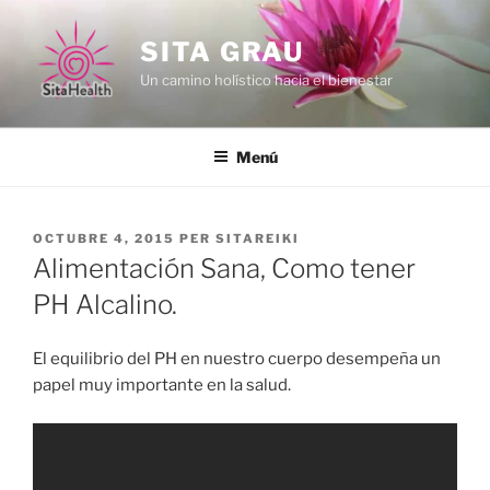
Vés
al
SITA GRAU
contingut
Un camino holístico hacia el bienestar
Menú
PUBLICAT
OCTUBRE 4, 2015
PER
SITAREIKI
A
Alimentación Sana, Como tener
PH Alcalino.
El equilibrio del PH en nuestro cuerpo desempeña un
papel muy importante en la salud.