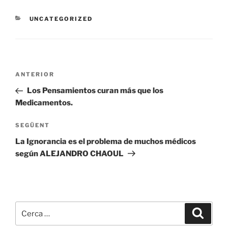
CATEGORIES
UNCATEGORIZED
Navegació
Entrada
ANTERIOR
d'entrades
anterior
Los Pensamientos curan más que los
Medicamentos.
Entrada
SEGÜENT
següent
La Ignorancia es el problema de muchos médicos
según ALEJANDRO CHAOUL
Cerca:
Cerca