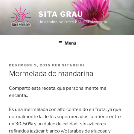
Vés
al
SITA GRAU
contingut
Un camino holístico hacia el bienestar
Menú
PUBLICAT
DESEMBRE 9, 2015
PER
SITAREIKI
A
Mermelada de mandarina
Comparto esta receta, que personalmente me
encanta..
Es una mermelada con alto contenido en fruta, ya que
normalmente la de los supermecados contiene entre
un 30-50% y un dulce de calidad, sin azúcares
refinados (azúcar blanco y/o jarabes de glucosa y