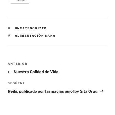
CATEGORIES
UNCATEGORIZED
ETIQUETES
ALIMENTACIÓN SANA
Navegació
Entrada
ANTERIOR
d'entrades
anterior
Nuestra Calidad de Vida
Entrada
SEGÜENT
següent
Reiki, publicado por farmacias pujol by Sita Grau