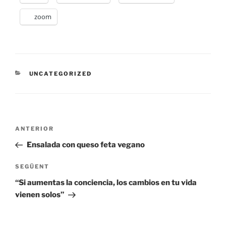
zoom
CATEGORIES
UNCATEGORIZED
Navegació
Entrada
ANTERIOR
d'entrades
anterior
Ensalada con queso feta vegano
Entrada
SEGÜENT
següent
“Si aumentas la conciencia, los cambios en tu vida
vienen solos”