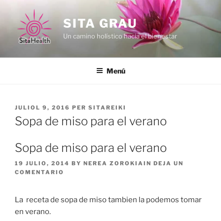
Vés
al
SITA GRAU
contingut
Un camino holístico hacia el bienestar
Menú
PUBLICAT
JULIOL 9, 2016
PER
SITAREIKI
A
Sopa de miso para el verano
Sopa de miso para el verano
19 JULIO, 2014 BY
NEREA ZOROKIAIN
DEJA UN
COMENTARIO
La receta de sopa de miso tambien la podemos tomar
en verano.