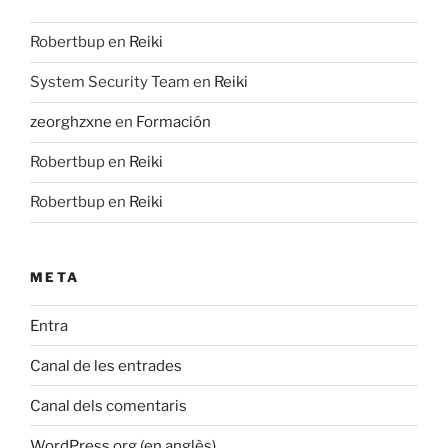
Robertbup
en
Reiki
System Security Team
en
Reiki
zeorghzxne
en
Formación
Robertbup
en
Reiki
Robertbup
en
Reiki
META
Entra
Canal de les entrades
Canal dels comentaris
WordPress.org (en anglès)