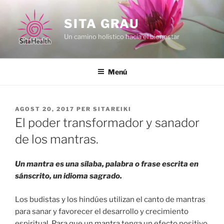
Vés
al
SITA GRAU
contingut
Un camino holístico hacia el bienestar
Menú
PUBLICAT
AGOST 20, 2017
PER
SITAREIKI
A
El poder transformador y sanador
de los mantras.
Un mantra es una sílaba, palabra o frase escrita en
sánscrito, un idioma sagrado.
Los budistas y los hindúes utilizan el canto de mantras
para sanar y favorecer el desarrollo y crecimiento
espiritual. Para que un mantra tenga un efecto positivo