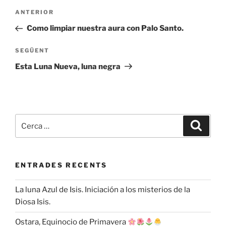
Navegació
Entrada
ANTERIOR
d'entrades
anterior
Como limpiar nuestra aura con Palo Santo.
Entrada
SEGÜENT
següent
Esta Luna Nueva, luna negra
Cerca:
Cerca
ENTRADES RECENTS
La luna Azul de Isis. Iniciación a los misterios de la
Diosa Isis.
Ostara, Equinocio de Primavera