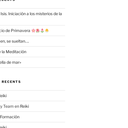
Isis. Iniciación a los misterios de la
cio de Primavera
en, se sueltan….
y la Meditación
ella de mar»
 RECENTS
eiki
ty Team
en
Reiki
Formación
eiki