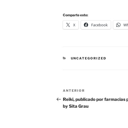
Comparte esto:
X
Facebook
Wh
CATEGORIES
UNCATEGORIZED
Navegació
Entrada
ANTERIOR
d'entrades
anterior
Reiki, publicado por farmacias 
by Sita Grau