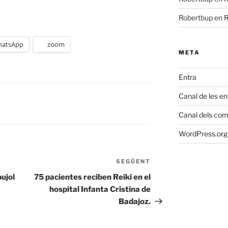
Robertbup
en
R
atsApp
zoom
META
Entra
Canal de les e
Canal dels com
WordPress.org 
SEGÜENT
Entrada
següent
pujol
75 pacientes reciben Reiki en el
hospital Infanta Cristina de
Badajoz.