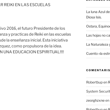
 REIKI EN LAS ESCUELAS
La luna Azul de 
Diosa Isis.
Ostara, Equino
ctivo 2016, el futuro Presidente de los
nza y practicas de Reiki en las escuelas
Las hojas no ca
e la enseñanza inicial. Esta iniciativa
La Naturaleza 
zquez, como propulsora de la idea.
 UNA EDUCACION ESPIRITUAL!!!!
Cuento «la estr
COMENTARIS
Robertbup
en
R
System Securi
zeorghzxne
en
Robertbup
en
R