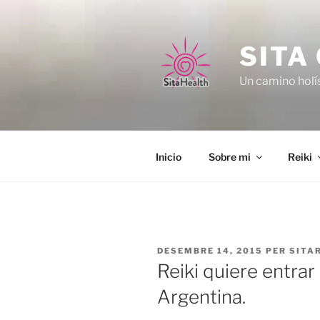
Vés
al
contingut
SITA
Un camino holís
Inicio
Sobre mi
Reiki
PUBLICAT
DESEMBRE 14, 2015
PER
SITAR
A
Reiki quiere entrar
Argentina.