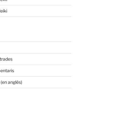
eiki
ntrades
entaris
(en anglès)