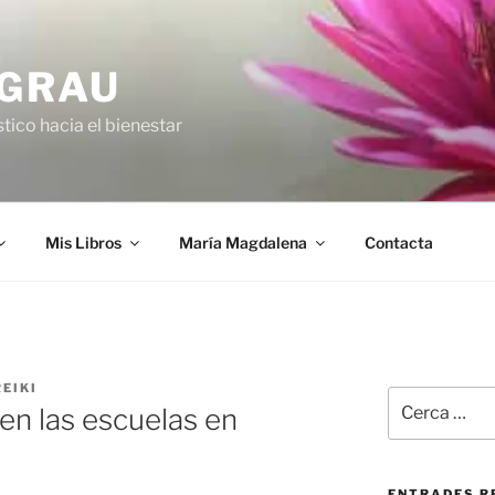
 GRAU
tico hacia el bienestar
Mis Libros
María Magdalena
Contacta
EIKI
Cerca:
 en las escuelas en
ENTRADES R