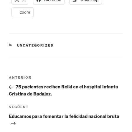
zoom
CATEGORIES
UNCATEGORIZED
Navegació
Entrada
ANTERIOR
d'entrades
anterior
75 pacientes reciben Reiki en el hospital Infanta
Cristina de Badajoz.
Entrada
SEGÜENT
següent
Educamos para fomentar la felicidad nacional bruta