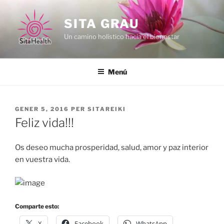
Vés
al
SITA GRAU
contingut
Un camino holístico hacia el bienestar
Menú
PUBLICAT
GENER 5, 2016
PER
SITAREIKI
A
Feliz vida!!!
Os deseo mucha prosperidad, salud, amor y paz interior
en vuestra vida.
Comparte esto:
X
Facebook
WhatsApp